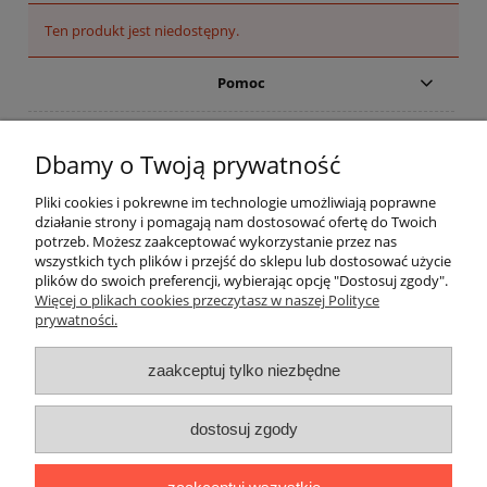
Ten produkt jest niedostępny.
Pomoc
Moje konto
Dbamy o Twoją prywatność
Reklamacje
Pliki cookies i pokrewne im technologie umożliwiają poprawne
działanie strony i pomagają nam dostosować ofertę do Twoich
potrzeb. Możesz zaakceptować wykorzystanie przez nas
Płatności i dostawa
wszystkich tych plików i przejść do sklepu lub dostosować użycie
plików do swoich preferencji, wybierając opcję "Dostosuj zgody".
Więcej o plikach cookies przeczytasz w naszej Polityce
Informacje
prywatności.
Dostępne formy płatności, którymi
można realizować płatność:
zaakceptuj tylko niezbędne
dostosuj zgody