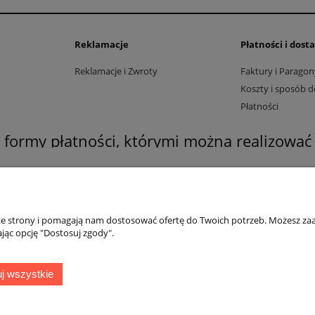
Reklamacje
Płatności i dost
Reklamacje i Zwroty
Faktury i Paragon
Koszty i sposób 
Płatności
formy płatności, którymi można realizować
nie strony i pomagają nam dostosować ofertę do Twoich potrzeb. Możesz zaa
jąc opcję "Dostosuj zgody".
j wszystkie