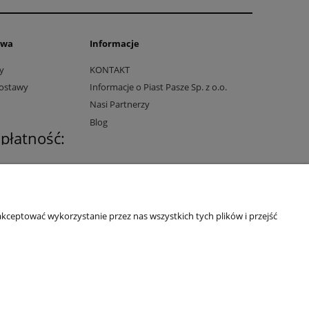
awa
Informacje
y
KONTAKT
dostawy
Informacje o Piast Pasze Sp. z o.o.
Nasi Partnerzy
Blog
 płatność:
kceptować wykorzystanie przez nas wszystkich tych plików i przejść