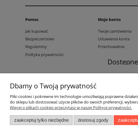
Pomoc
Moje konto
Jak kupować
Twoje zamówienia
Bezpieczeństwo
Ustawienia konta
Regulaminy
Przechowalnia
Polityka prywatności
Dostępne 
Dbamy o Twoją prywatność
Pliki cookies i pokrewne im technologie umożliwiają poprawne działa
do sklepu lub dostosować użycie plików do swoich preferencji, wybiera
Więcej o plikach cookies przeczytasz w naszej Polityce prywatności.
zaakceptuj tylko niezbędne
dostosuj zgody
zaakceptu