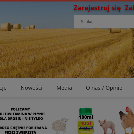
Zarejestruj się
Za
cje
Nowości
Media
O nas / Opinie