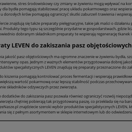
rawienne, stres środowiskowy czy zmiany w żywieniu mogą wpływać na kon
 dla bydła pomagają stabilizować pracę układu pokarmowego oraz wspiera
u dorosłych krów pomagają ograniczyć skutki zaburzeń trawienia i wspieraj
ercie znajdują się także preparaty pielęgnacyjne, takie jak maści o działa
i. Produkty tego typu są szczególnie przydatne w gospodarstwach, gdzie licz
owiednio dobranym składnikom preparaty te wspierają regenerację tkanek i
aty LEVEN do zakiszania pasz objętościowych
a jakość pasz objętościowych ma ogromne znaczenie w żywieniu bydła, sz
intensywny opas. Jednym z ważnych elementów przygotowania dobrej jakości
oduktów specjalistycznych LEVEN znajdują się preparaty przeznaczone do zak
do kiszenia pomagają kontrolować proces fermentacji i wspierają prawidłow
większą wartość pokarmową oraz lepszą stabilność podczas przechowywania.
nie składników odżywczych przez zwierzęta.
 dodatków do zakiszania pasz pozwala również ograniczyć rozwój niepoż
wierzęta chętniej pobierają tak przygotowaną paszę, co przekłada się na bar
szeNasze.pl znajdziecie szeroki wybór produktów specjalistycznych LEVEN, 
nia się z pełnym asortymentem w sklepie internetowym lub do odwiedzenia