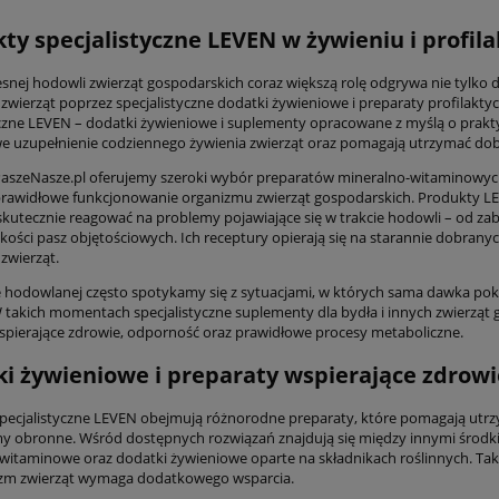
ty specjalistyczne LEVEN w żywieniu i profil
nej hodowli zwierząt gospodarskich coraz większą rolę odgrywa nie tylko 
wierząt poprzez specjalistyczne dodatki żywieniowe i preparaty profilaktyc
yczne LEVEN – dodatki żywieniowe i suplementy opracowane z myślą o prak
e uzupełnienie codziennego żywienia zwierząt oraz pomagają utrzymać do
PaszeNasze.pl oferujemy szeroki wybór preparatów mineralno-witaminowych
prawidłowe funkcjonowanie organizmu zwierząt gospodarskich. Produkty L
skutecznie reagować na problemy pojawiające się w trakcie hodowli – od zab
kości pasz objętościowych. Ich receptury opierają się na starannie dobrany
zwierząt.
 hodowlanej często spotykamy się z sytuacjami, w których sama dawka pok
W takich momentach specjalistyczne suplementy dla bydła i innych zwierząt
wspierające zdrowie, odporność oraz prawidłowe procesy metaboliczne.
i żywieniowe i preparaty wspierające zdrowi
pecjalistyczne LEVEN obejmują różnorodne preparaty, które pomagają utrzym
 obronne. Wśród dostępnych rozwiązań znajdują się między innymi środki
witaminowe oraz dodatki żywieniowe oparte na składnikach roślinnych. Taki
zm zwierząt wymaga dodatkowego wsparcia.