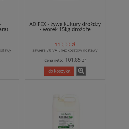
-
ADIFEX - żywe kultury drożdży
rat
- worek 15kg drożdże
cieląt
paszowe
110,00 zł
dostawy
zawiera 8% VAT, bez kosztów dostawy
101,85 zł
Cena netto:
do koszyka