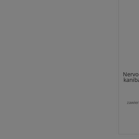
NervoS
kanib
zawier