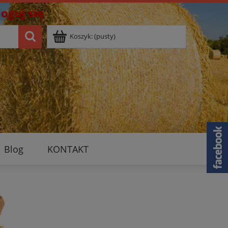
loguj się
Koszyk:
(pusty)
Blog
KONTAKT