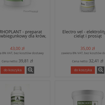
RHOPLANT - preparat
Electro vel - elektrolit
iwbiegunkowy dla krów,
cieląt i prosiąt
asów - wiadro 600g
43,00 zł
35,00 zł
a 8% VAT, bez kosztów dostawy
zawiera 8% VAT, bez kosztów 
39,81 zł
32,41 zł
Cena netto:
Cena netto:
do koszyka
do koszyka