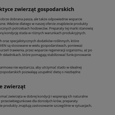
aktyce zwierząt gospodarskich
dobrze dobrana pasza, ale także odpowiednie wsparcie
zne. Właśnie dlatego w naszej ofercie znajdziecie produkty
tycznych potrzebach hodowców. Preparaty tej marki stanowią
brą kondycję stada w różnych warunkach produkcyjnych.
 oraz specjalistycznych dodatków roślinnych, które
EVEN są stosowane w wielu gospodarstwach, ponieważ
urzeń trawienia, przez wsparcie regeneracji organizmu, aż po
ch składnikach, które pomagają stabilizować funkcjonowanie
armowa nie wystarcza, aby utrzymać stado w idealnej
 gospodarskich pozwalają uzupełnić dietę o niezbędne
e zwierząt
ać zwierzęta w dobrej kondycji i wspierają ich naturalne
 przeciwbiegunkowe dla dorosłych krów, preparaty
e produkty znajdują zastosowanie szczególnie w sytuacjach,