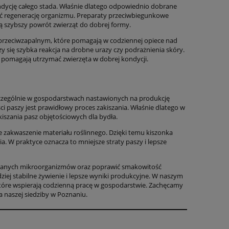
dycję całego stada. Właśnie dlatego odpowiednio dobrane
ć regenerację organizmu. Preparaty przeciwbiegunkowe
ą szybszy powrót zwierząt do dobrej formy.
niu przeciwzapalnym, które pomagają w codziennej opiece nad
y się szybka reakcja na drobne urazy czy podrażnienia skóry.
 pomagają utrzymać zwierzęta w dobrej kondycji.
czególnie w gospodarstwach nastawionych na produkcję
 paszy jest prawidłowy proces zakiszania. Właśnie dlatego w
iszania pasz objętościowych dla bydła.
e zakwaszenie materiału roślinnego. Dzięki temu kiszonka
 W praktyce oznacza to mniejsze straty paszy i lepsze
ądanych mikroorganizmów oraz poprawić smakowitość
dziej stabilne żywienie i lepsze wyniki produkcyjne. W naszym
które wspierają codzienną pracę w gospodarstwie. Zachęcamy
 naszej siedziby w Poznaniu.