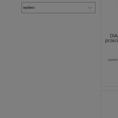
DIA
przec
op
zawier