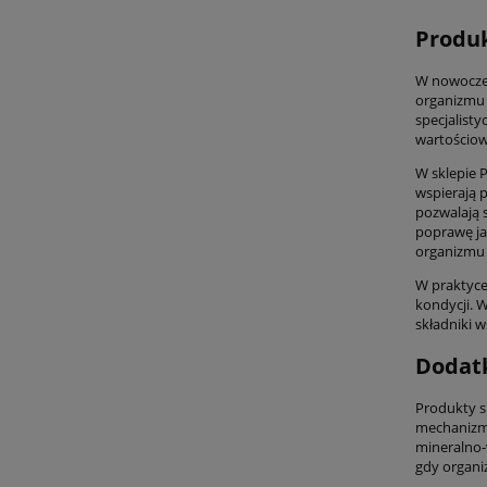
Produk
W nowoczes
organizmu z
specjalist
wartościow
W sklepie 
wspierają 
pozwalają 
poprawę ja
organizmu 
W praktyce
kondycji. 
składniki 
Dodatk
Produkty s
mechanizmy
mineralno-
gdy organi