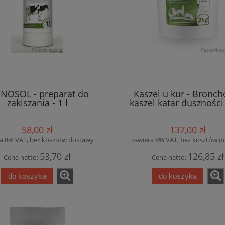
NOSOL - preparat do
Kaszel u kur - Broncho
zakiszania - 1 l
kaszel katar duszności
bydło trzoda - 2k
58,00 zł
137,00 zł
a 8% VAT, bez kosztów dostawy
zawiera 8% VAT, bez kosztów 
53,70 zł
126,85 zł
Cena netto:
Cena netto:
do koszyka
do koszyka