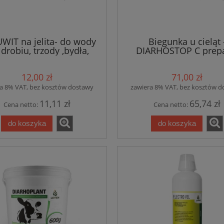
WIT na jelita- do wody
Biegunka u cieląt 
 drobiu, trzody ,bydła,
DIARHOSTOP C prepa
królików
przeciwbiegunkowy dla 
- wiadro 1 kg
12,00 zł
71,00 zł
a 8% VAT, bez kosztów dostawy
zawiera 8% VAT, bez kosztów 
11,11 zł
65,74 zł
Cena netto:
Cena netto:
do koszyka
do koszyka