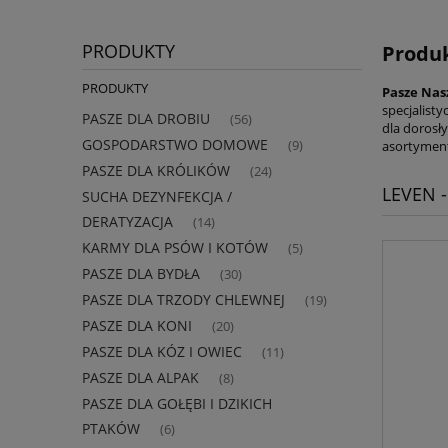
PRODUKTY
Produk
PRODUKTY
Pasze Na
specjalist
PASZE DLA DROBIU
(56)
dla dorosł
GOSPODARSTWO DOMOWE
(9)
asortymen
PASZE DLA KRÓLIKÓW
(24)
LEVEN -
SUCHA DEZYNFEKCJA /
DERATYZACJA
(14)
KARMY DLA PSÓW I KOTÓW
(5)
PASZE DLA BYDŁA
(30)
PASZE DLA TRZODY CHLEWNEJ
(19)
PASZE DLA KONI
(20)
PASZE DLA KÓZ I OWIEC
(11)
PASZE DLA ALPAK
(8)
PASZE DLA GOŁĘBI I DZIKICH
PTAKÓW
(6)