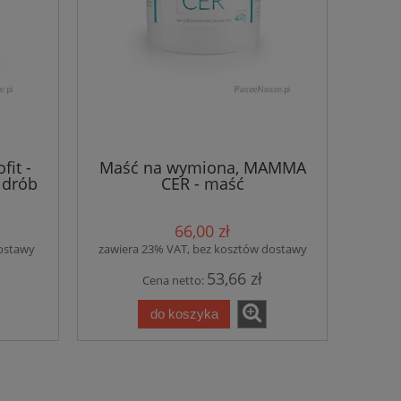
fit -
Maść na wymiona, MAMMA
 drób
CER - maść
g
przeciwbólowa/przeciwzapalna
na wymiona 400g
66,00 zł
dostawy
zawiera 23% VAT, bez kosztów dostawy
53,66 zł
Cena netto:
do koszyka