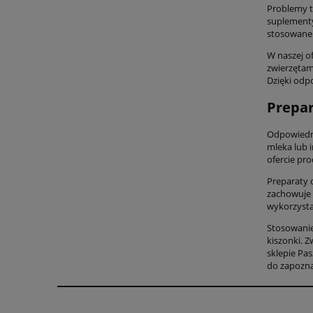
Problemy t
suplementy
stosowane 
W naszej of
zwierzętam
Dzięki odp
Prepar
Odpowiedni
mleka lub 
ofercie pr
Preparaty 
zachowuje 
wykorzysta
Stosowanie
kiszonki. Z
sklepie Pa
do zapozna