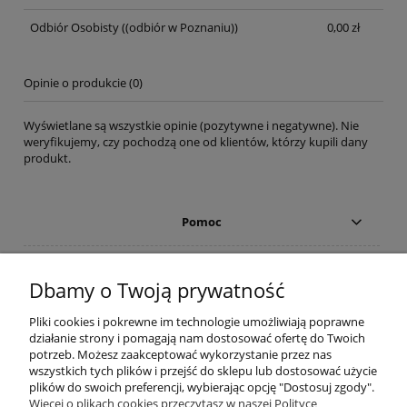
Odbiór Osobisty
((odbiór w Poznaniu))
0,00 zł
Opinie o produkcie (0)
Wyświetlane są wszystkie opinie (pozytywne i negatywne). Nie
weryfikujemy, czy pochodzą one od klientów, którzy kupili dany
produkt.
Pomoc
Moje konto
Dbamy o Twoją prywatność
Reklamacje
Pliki cookies i pokrewne im technologie umożliwiają poprawne
działanie strony i pomagają nam dostosować ofertę do Twoich
potrzeb. Możesz zaakceptować wykorzystanie przez nas
Płatności i dostawa
wszystkich tych plików i przejść do sklepu lub dostosować użycie
plików do swoich preferencji, wybierając opcję "Dostosuj zgody".
Informacje
Więcej o plikach cookies przeczytasz w naszej Polityce