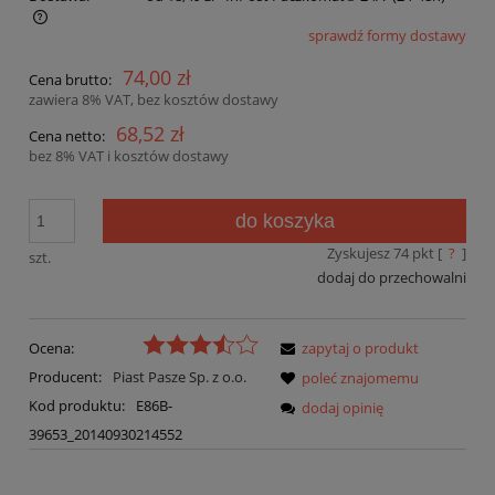
sprawdź formy dostawy
Cena nie zawiera ewentualnych kosztów płatności
74,00 zł
Cena brutto:
zawiera 8% VAT, bez kosztów dostawy
68,52 zł
Cena netto:
bez 8% VAT i kosztów dostawy
do koszyka
Zyskujesz
74
pkt [
?
]
szt.
dodaj do przechowalni
Ocena:
zapytaj o produkt
Producent:
Piast Pasze Sp. z o.o.
poleć znajomemu
Kod produktu:
E86B-
dodaj opinię
39653_20140930214552