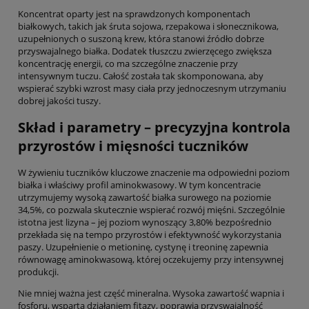
Koncentrat oparty jest na sprawdzonych komponentach
białkowych, takich jak śruta sojowa, rzepakowa i słonecznikowa,
uzupełnionych o suszoną krew, która stanowi źródło dobrze
przyswajalnego białka. Dodatek tłuszczu zwierzęcego zwiększa
koncentrację energii, co ma szczególne znaczenie przy
intensywnym tuczu. Całość została tak skomponowana, aby
wspierać szybki wzrost masy ciała przy jednoczesnym utrzymaniu
dobrej jakości tuszy.
Skład i parametry – precyzyjna kontrola
przyrostów i mięsności tuczników
W żywieniu tuczników kluczowe znaczenie ma odpowiedni poziom
białka i właściwy profil aminokwasowy. W tym koncentracie
utrzymujemy wysoką zawartość białka surowego na poziomie
34,5%, co pozwala skutecznie wspierać rozwój mięśni. Szczególnie
istotna jest lizyna – jej poziom wynoszący 3,80% bezpośrednio
przekłada się na tempo przyrostów i efektywność wykorzystania
paszy. Uzupełnienie o metioninę, cystynę i treoninę zapewnia
równowagę aminokwasową, której oczekujemy przy intensywnej
produkcji.
Nie mniej ważna jest część mineralna. Wysoka zawartość wapnia i
fosforu, wsparta działaniem fitazy, poprawia przyswajalność