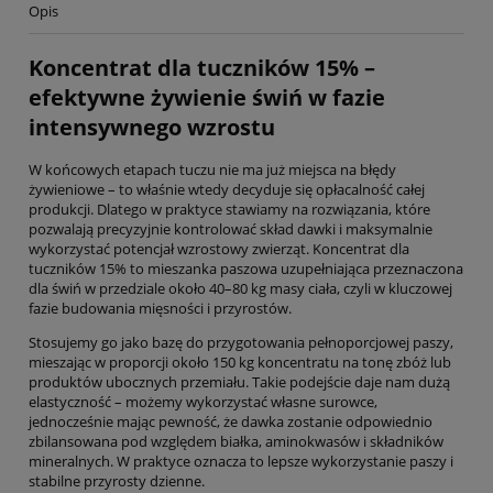
Opis
Koncentrat dla tuczników 15% –
efektywne żywienie świń w fazie
intensywnego wzrostu
W końcowych etapach tuczu nie ma już miejsca na błędy
żywieniowe – to właśnie wtedy decyduje się opłacalność całej
produkcji. Dlatego w praktyce stawiamy na rozwiązania, które
pozwalają precyzyjnie kontrolować skład dawki i maksymalnie
wykorzystać potencjał wzrostowy zwierząt. Koncentrat dla
tuczników 15% to mieszanka paszowa uzupełniająca przeznaczona
dla świń w przedziale około 40–80 kg masy ciała, czyli w kluczowej
fazie budowania mięsności i przyrostów.
Stosujemy go jako bazę do przygotowania pełnoporcjowej paszy,
mieszając w proporcji około 150 kg koncentratu na tonę zbóż lub
produktów ubocznych przemiału. Takie podejście daje nam dużą
elastyczność – możemy wykorzystać własne surowce,
jednocześnie mając pewność, że dawka zostanie odpowiednio
zbilansowana pod względem białka, aminokwasów i składników
mineralnych. W praktyce oznacza to lepsze wykorzystanie paszy i
stabilne przyrosty dzienne.