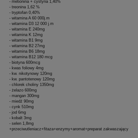
 - metionina + cystyna 1,40%
 - treonina 1,62 %
 - tryptofan 0,40%
 - witamina A 60 000j.m
 - witamina D3 12 000 j.m
 - witamina E 240mg
 - witamina K 12mg
 - witamina B1 9mg
 - witamina B2 27mg
 - witamina B6 18mg
 - witamina B12 180 mcg
 - biotyna 600mcg
 - kwas foliowy 4mg
 - kw. nikotynowy 120mg
 - kw. pantotenowy 120mg
 - chlorek choliny 1350mg
 - żelazo 600mg
 - mangan 300mg
 - miedź 90mg
 - cynk 510mg
 - jod 6mg
 - kobalt 3mg
 - selen 1,8mg
 +przeciwutleniacz+fitaza+enzymy+aromat+preparat zakwaszający