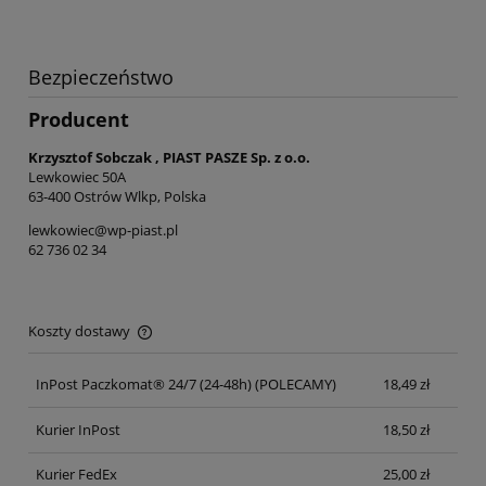
Bezpieczeństwo
Producent
Krzysztof Sobczak , PIAST PASZE Sp. z o.o.
Lewkowiec 50A
63-400 Ostrów Wlkp, Polska
lewkowiec@wp-piast.pl
62 736 02 34
Koszty dostawy
Cena nie zawiera ewentualnych kosztów płatności
InPost Paczkomat® 24/7 (24-48h)
(POLECAMY)
18,49 zł
Kurier InPost
18,50 zł
Kurier FedEx
25,00 zł