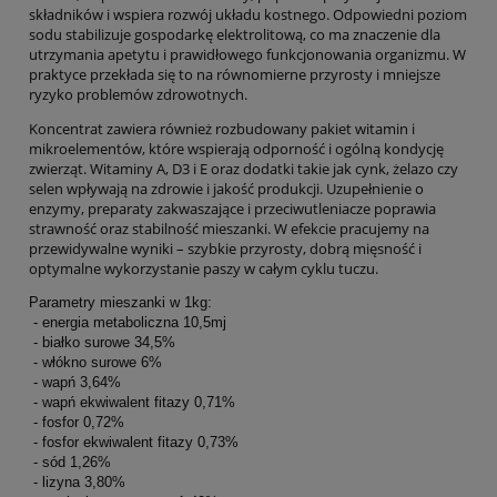
składników i wspiera rozwój układu kostnego. Odpowiedni poziom
sodu stabilizuje gospodarkę elektrolitową, co ma znaczenie dla
utrzymania apetytu i prawidłowego funkcjonowania organizmu. W
praktyce przekłada się to na równomierne przyrosty i mniejsze
ryzyko problemów zdrowotnych.
Koncentrat zawiera również rozbudowany pakiet witamin i
mikroelementów, które wspierają odporność i ogólną kondycję
zwierząt. Witaminy A, D3 i E oraz dodatki takie jak cynk, żelazo czy
selen wpływają na zdrowie i jakość produkcji. Uzupełnienie o
enzymy, preparaty zakwaszające i przeciwutleniacze poprawia
strawność oraz stabilność mieszanki. W efekcie pracujemy na
przewidywalne wyniki – szybkie przyrosty, dobrą mięsność i
optymalne wykorzystanie paszy w całym cyklu tuczu.
Parametry mieszanki w 1kg:
 - energia metaboliczna 10,5mj
 - białko surowe 34,5%
 - włókno surowe 6%
 - wapń 3,64%
 - wapń ekwiwalent fitazy 0,71%
 - fosfor 0,72%
 - fosfor ekwiwalent fitazy 0,73%
 - sód 1,26%
 - lizyna 3,80%