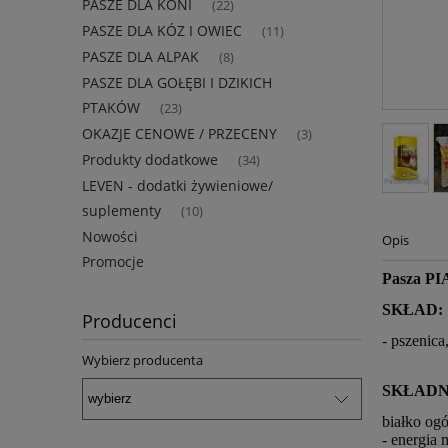
PASZE DLA KONI
(22)
PASZE DLA KÓZ I OWIEC
(11)
PASZE DLA ALPAK
(8)
PASZE DLA GOŁĘBI I DZIKICH
PTAKÓW
(23)
OKAZJE CENOWE / PRZECENY
(3)
Produkty dodatkowe
(34)
LEVEN - dodatki żywieniowe/
suplementy
(10)
Nowości
Opis
Promocje
Pasza PI
SKŁAD:
Producenci
- pszenica
Wybierz producenta
SKŁADN
białko og
- energia 