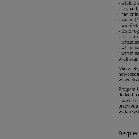
- włókno 
- lizyna 0
- metioni
- wapń 3
- wapń ek
- fosfor 
- fosfor e
- witamin
- witamin
- witamin
wiek skar
Mieszank
nowoczesn
wewnętrz
Program ż
dodatki pa
strawne i 
przewodu 
wykorzysta
Bezpie