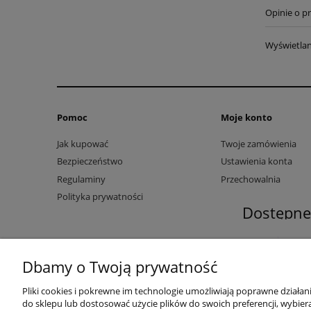
Opinie o pr
Wyświetlan
Pomoc
Moje konto
Jak kupować
Twoje zamówienia
Bezpieczeństwo
Ustawienia konta
Regulaminy
Przechowalnia
Polityka prywatności
Dostępne 
Dbamy o Twoją prywatność
Pliki cookies i pokrewne im technologie umożliwiają poprawne działa
do sklepu lub dostosować użycie plików do swoich preferencji, wybiera