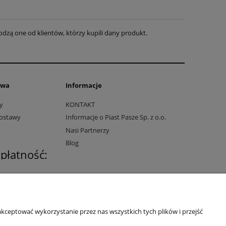
dzą one od klientów, którzy kupili dany produkt.
awa
Informacje
y
KONTAKT
dostawy
Informacje o Piast Pasze Sp. z o.o.
Nasi Partnerzy
Blog
 płatność:
kceptować wykorzystanie przez nas wszystkich tych plików i przejść