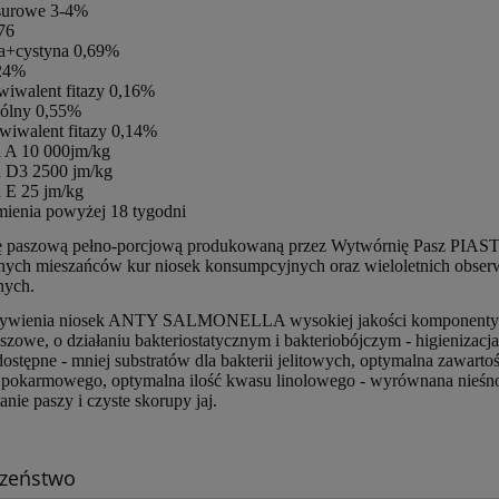
surowe 3-4%
,76
na+cystyna 0,69%
,24%
wiwalent fitazy 0,16%
ogólny 0,55%
kwiwalent fitazy 0,14%
a A 10 000jm/kg
a D3 2500 jm/kg
a E 25 jm/kg
mienia powyżej 18 tygodni
ę paszową pełno-porcjową produkowaną przez Wytwórnię Pasz PIA
ych mieszańców kur niosek konsumpcyjnych oraz wieloletnich obser
nych.
ywienia niosek ANTY SALMONELLA wysokiej jakości komponenty - sta
szowe, o działaniu bakteriostatycznym i bakteriobójczym - higienizacj
dostępne - mniej substratów dla bakterii jelitowych, optymalna zawar
pokarmowego, optymalna ilość kwasu linolowego - wyrównana nieśnoś
nie paszy i czyste skorupy jaj.
czeństwo