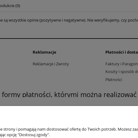
odukcie (0)
e są wszystkie opinie (pozytywne i negatywne). Nie weryfikujemy, czy pocho
Reklamacje
Płatności i dost
Reklamacje i Zwroty
Faktury i Paragon
Koszty i sposób 
Płatności
formy płatności, którymi można realizować
nie strony i pomagają nam dostosować ofertę do Twoich potrzeb. Możesz zaa
jąc opcję "Dostosuj zgody".