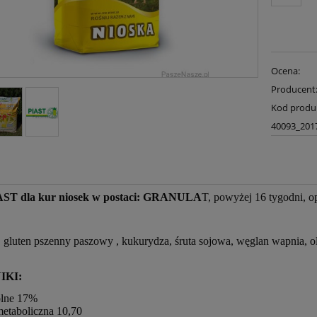
Ocena:
Producent
Kod produ
40093_201
AST dla kur niosek w postaci: GRANULA
T, powyżej 16 tygodni, 
, gluten pszenny paszowy , kukurydza,
śruta sojowa, węglan wapnia, ole
IKI:
ólne 17%
metaboliczna 10,70