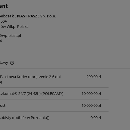
ent
Sobczak , PIAST PASZE Sp. z o.o.
 50A
rów Wlkp, Polska
wp-piast.pl
4
stawy
 Paletowa Kurier
(doręczenie 2-6 dni
290,00 zł
Cena nie zawiera ewentualnych kosztów
)
płatności
czkomat® 24/7 (24-48h)
(POLECAMY)
10 000,00 zł
Post
10 000,00 zł
obisty
((odbiór w Poznaniu))
0,00 zł