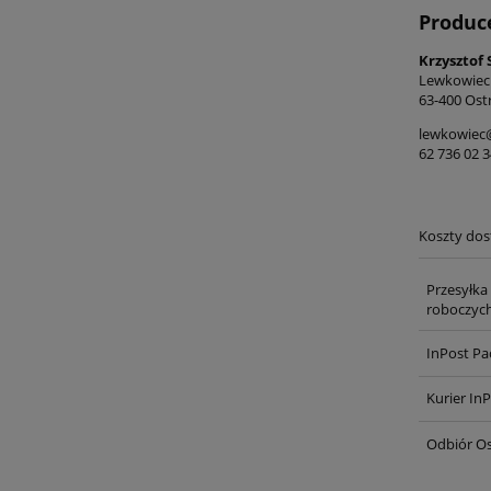
Produc
Krzysztof 
Lewkowiec
63-400 Ost
lewkowiec@
62 736 02 3
Koszty do
Przesyłka
roboczych
InPost Pa
Kurier In
Odbiór Os