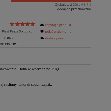
Zyskujesz
2 000
pkt [
?
]
dodaj do przechowalni
zapytaj o produkt
:
Piast Pasze Sp. z o.o.
poleć znajomemu
ktu:
86EA-
dodaj opinię
70413003013
opakowanie 1 tona w workach po 25kg
j roślinny, chlorek sodu, rzepak,