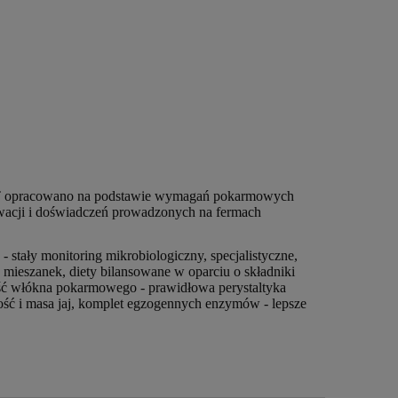
ST opracowano na podstawie wymagań pokarmowych
wacji i doświadczeń prowadzonych na fermach
ły monitoring mikrobiologiczny, specjalistyczne,
a mieszanek, diety bilansowane w oparciu o składniki
tość włókna pokarmowego - prawidłowa perystaltyka
ć i masa jaj, komplet egzogennych enzymów - lepsze