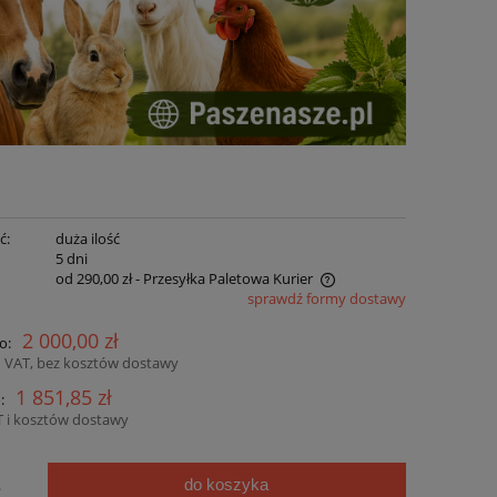
ć:
duża ilość
:
5 dni
od 290,00 zł
- Przesyłka Paletowa Kurier
sprawdź formy dostawy
Cena nie zawiera ewentualnych kosztów
2 000,00 zł
o:
płatności
 VAT, bez kosztów dostawy
1 851,85 zł
:
 i kosztów dostawy
do koszyka
.