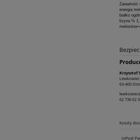
Zawartość 
energia me
białko ogól
lizyna % 1
metionina+
Bezpie
Produc
Krzysztof 
Lewkowiec
63-400 Ost
lewkowiec@
62 736 02 3
Koszty do
InPost Pa