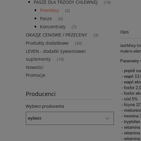
PASZE DLA TRZODY CHLEWNEJ
(19)
Premiksy
(2)
Pasze
(6)
Koncentraty
(7)
Opis
OKAZJE CENOWE / PRZECENY
(3)
Produkty dodatkowe
(34)
iastMixy t
makro-elem
LEVEN - dodatki żywieniowe/
suplementy
(10)
Parametry
Nowości
 - popiół 
Promocje
 - wapń 13
 - wapń ek
 - fosfor 2
Producenci
 - fosfor e
 - sód 5%
 - lizyna 1
Wybierz producenta
 - metioni
 - treonina
 - tryptofa
 - witamin
 - witamin
 - witamin