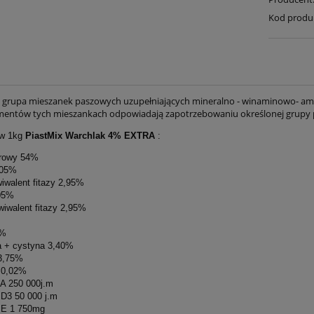
Kod produ
o grupa mieszanek paszowych uzupełniających mineralno - winaminowo- am
entów tych mieszankach odpowiadają zapotrzebowaniu określonej grupy 
 w 1kg
PiastMix Warchlak 4% EXTRA
:
surowy 54%
,05%
wiwalent fitazy 2,95%
,05%
kwiwalent fitazy 2,95%
1%
na + cystyna 3,40%
 3,75%
n 0,02%
a A 250 000j.m
a D3 50 000 j.m
a E 1 750mg