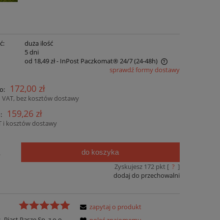
ć:
duża ilość
:
5 dni
od 18,49 zł
- InPost Paczkomat® 24/7 (24-48h)
sprawdź formy dostawy
Cena nie zawiera ewentualnych kosztów
172,00 zł
o:
płatności
 VAT, bez kosztów dostawy
159,26 zł
:
 i kosztów dostawy
do koszyka
.
Zyskujesz
172
pkt [
?
]
dodaj do przechowalni
zapytaj o produkt
:
Piast Pasze Sp. z o.o.
poleć znajomemu