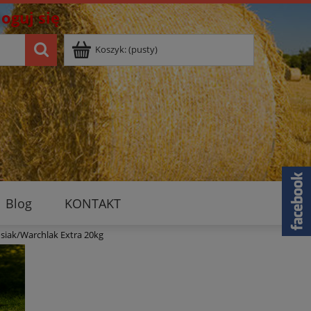
loguj się
Koszyk:
(pusty)
Blog
KONTAKT
siak/Warchlak Extra 20kg