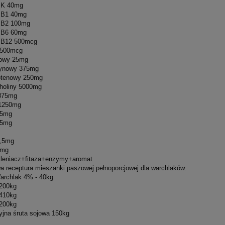
a K 40mg
a B1 40mg
a B2 100mg
a B6 60mg
a B12 500mcg
 2500mcg
liowy 25mg
otynowy 375mg
totenowy 250mg
 choliny 5000mg
1875mg
 1250mg
25mg
75mg
2,5mg
,5mg
utleniacz+fitaza+enzymy+aromat
a receptura mieszanki paszowej pełnoporcjowej dla warchlaków:
archlak 4% - 40kg
200kg
 410kg
200kg
yjna śruta sojowa 150kg