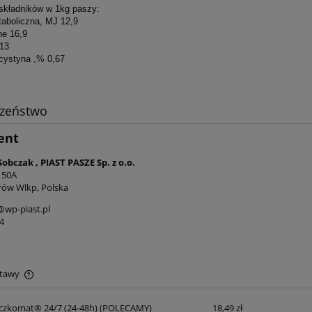
składników w 1kg paszy:
taboliczna, MJ 12,9
ne 16,9
,13
cystyna ,% 0,67
czeństwo
ent
Sobczak , PIAST PASZE Sp. z o.o.
 50A
rów Wlkp, Polska
wp-piast.pl
4
stawy
czkomat® 24/7 (24-48h)
(POLECAMY)
18,49 zł
Cena nie zawiera ewentualnych kosztów