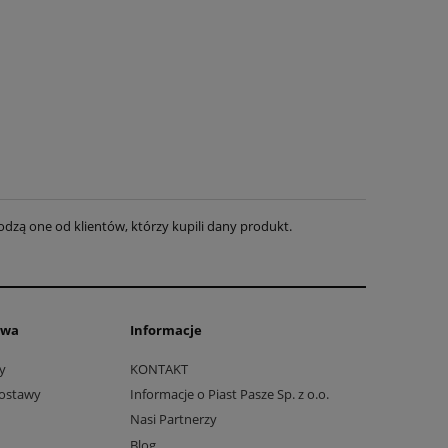
dzą one od klientów, którzy kupili dany produkt.
awa
Informacje
y
KONTAKT
dostawy
Informacje o Piast Pasze Sp. z o.o.
Nasi Partnerzy
Blog