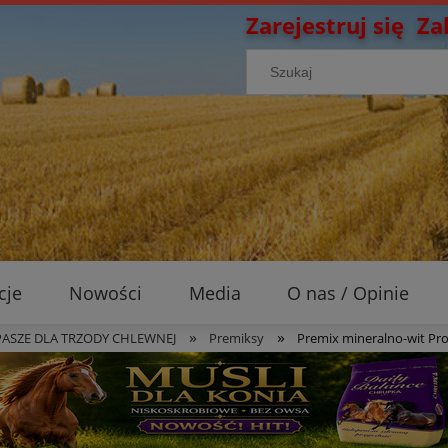
Zarejestruj się
Za
cje
Nowości
Media
O nas / Opinie
»
»
PASZE DLA TRZODY CHLEWNEJ
Premiksy
Premix mineralno-wit Pro