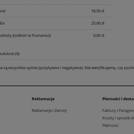
płatności
Post
18,50 zł
dEx
25,00 zł
obisty
((odbiór w Poznaniu))
0,00 zł
odukcie (0)
e są wszystkie opinie (pozytywne i negatywne). Nie weryfikujemy, czy pocho
Reklamacje
Płatności i dost
Reklamacje i Zwroty
Faktury i Paragon
Koszty i sposób 
Płatności