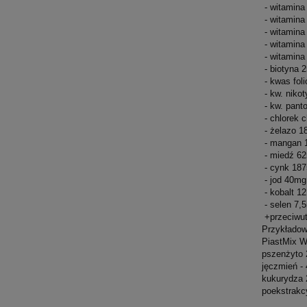
 - witamin
 - witamin
 - witamin
 - witamin
 - witamin
 - biotyna
 - kwas fo
 - kw. nik
 - kw. pan
 - chlorek
 - żelazo 
 - mangan
 - miedź 6
 - cynk 18
 - jod 40mg
 - kobalt 1
 - selen 7
 +przeciw
Przykładow
PiastMix W
pszenżyto 
jęczmień -
kukurydza 
poekstrakc