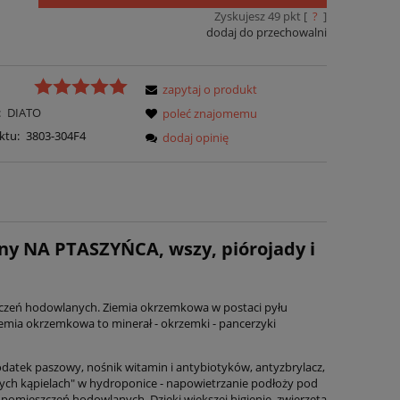
Zyskujesz
49
pkt [
?
]
dodaj do przechowalni
zapytaj o produkt
:
DIATO
poleć znajomemu
ktu:
3803-304F4
dodaj opinię
y NA PTASZYŃCA, wszy, piórojady i
zczeń hodowlanych. Ziemia okrzemkowa w postaci pyłu
Ziemia okrzemkowa to minerał - okrzemki - pancerzyki
datek paszowy, nośnik witamin i antybiotyków, antyzbrylacz,
hych kąpielach" w hydroponice - napowietrzanie podłoży pod
pomieszczeń hodowlanych. Dzięki większej higienie, zwierzęta