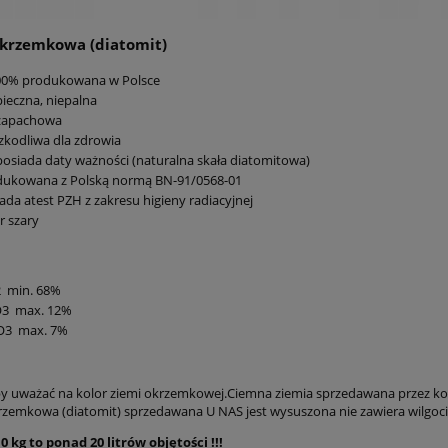
okrzemkowa (diatomit)
00% produkowana w Polsce
ieczna, niepalna
zapachowa
zkodliwa dla zdrowia
posiada daty ważności (naturalna skała diatomitowa)
dukowana z Polską normą BN-91/0568-01
ada atest PZH z zakresu higieny radiacyjnej
r szary
2 min. 68%
O3 max. 12%
O3 max. 7%
y uważać na kolor ziemi okrzemkowej.Ciemna ziemia sprzedawana przez konku
krzemkowa (diatomit) sprzedawana U NAS jest wysuszona nie zawiera wilgoci
 kg to ponad 20 litrów objętości !!!