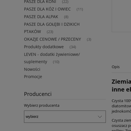
PASZE DLA KONI
(22)
PASZE DLA KÓZ I OWIEC
(11)
PASZE DLA ALPAK
(8)
PASZE DLA GOŁĘBI I DZIKICH
PTAKÓW
(23)
OKAZJE CENOWE / PRZECENY
(3)
Produkty dodatkowe
(34)
LEVEN - dodatki żywieniowe/
suplementy
(10)
Opis
Nowości
Promocje
Ziemia
inne e
Producenci
Czysta 100
Wybierz producenta
diatomitow
jednokomór
Czysta zie
osuszacz p
rośliny. Z