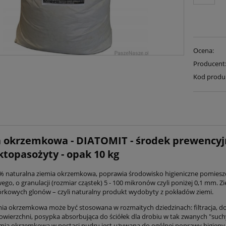
Ocena:
Producent
Kod produ
 okrzemkowa - DIATOMIT - środek prewencyjn
ktopasożyty - opak 10 kg
% naturalna ziemia okrzemkowa, poprawia środowisko higieniczne pomies
ego, o granulacji (rozmiar cząstek) 5 - 100 mikronów czyli poniżej 0,1 mm. 
kowych glonów – czyli naturalny produkt wydobyty z pokładów ziemi.
mia okrzemkowa może być stosowana w rozmaitych dziedzinach: filtracja, do
owierzchni, posypka absorbująca do ściółek dla drobiu w tak zwanych "suc
iemia okrzemkowa w postaci pudru jest używana do ogólnej poprawy higieny 