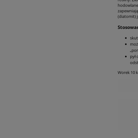
hodowlane 
zapewniają
(diatomit) 
Stosowa
skut
możn
„po
pył 
ods
Worek 10 kg