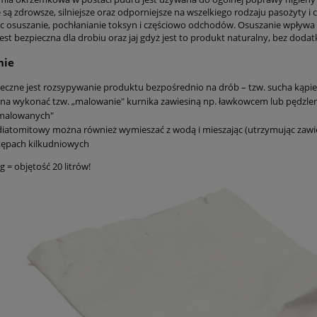
są zdrowsze, silniejsze oraz odporniejsze na wszelkiego rodzaju pasożyty i
c osuszanie, pochłanianie toksyn i częściowo odchodów. Osuszanie wpływa 
jest bezpieczna dla drobiu oraz jaj gdyż jest to produkt naturalny, bez dodat
nie
eczne jest rozsypywanie produktu bezpośrednio na drób – tzw. sucha kąpiel
a wykonać tzw. „malowanie" kurnika zawiesiną np. ławkowcem lub pędzle
malowanych"
diatomitowy można również wymieszać z wodą i mieszając (utrzymując zawi
tępach kilkudniowych
 = objętość 20 litrów!