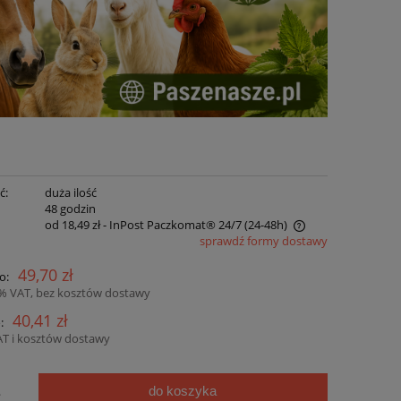
ć:
duża ilość
:
48 godzin
od 18,49 zł
- InPost Paczkomat® 24/7 (24-48h)
sprawdź formy dostawy
Cena nie zawiera ewentualnych kosztów
49,70 zł
o:
płatności
3% VAT, bez kosztów dostawy
40,41 zł
:
AT i kosztów dostawy
do koszyka
.