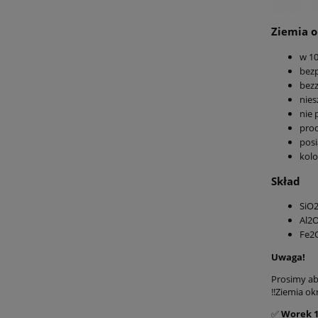
Ziemia 
w 1
bezp
bez
nies
nie 
pro
posi
kolo
Skład
SiO
Al2
Fe2
Uwaga!
Prosimy ab
!!Ziemia o
✅
Worek 10