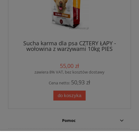
Sucha karma dla psa CZTERY ŁAPY -
wołowina z warzywami 10kg PIES
55,00 zł
zawiera 8% VAT, bez kosztów dostawy
50,93 zł
Cena netto:
do koszyka
Pomoc
Moje konto